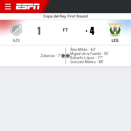
Azuaga v Leganés
Copa del Rey, First Round
1
4
FT
AZU
LEG
Álex Millán - 43'
Miguel de la Fuente - 55'
Zakarias - 7'
Roberto López - 77'
Gonzalo Melero - 88'
Gamecast
Commentary
MATCH TIMELINE
AZU