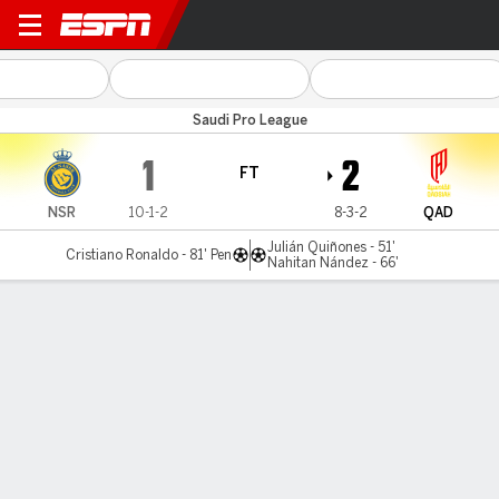
Al Nassr v Al Qadsiah
Saudi Pro League
1
2
FT
NSR
10-1-2
8-3-2
QAD
Julián Quiñones - 51'
Cristiano Ronaldo - 81' Pen
Nahitan Nández - 66'
Gamecast
Commentary
MATCH TIMELINE
NSR