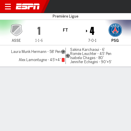
St. Etienne v PSG
Première Ligue
1
4
FT
ASSE
1-1-6
7-0-1
PSG
Sakina Karchaoui - 6'
Laura Munk Hermann - 58' Pen
Romée Leuchter - 45' Pen
Isabela Chagas - 80'
Alex Lamontagne - 45'+4'
Jennifer Echegini - 90'+5'
Gamecast
Commentary
MATCH TIMELINE
ASSE