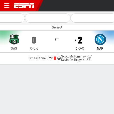
Sassuolo v Napoli
Serie A
0
2
FT
SAS
0-0-1
1-0-0
NAP
Scott McTominay - 17'
Ismaël Koné - 79'
Kevin De Bruyne - 57'
Gamecast
Recap
Commentary
Mas