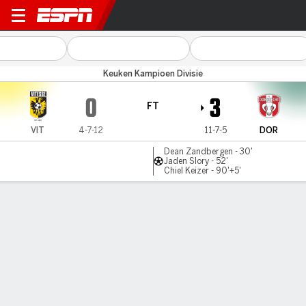
Vitesse v Dordrecht
Keuken Kampioen Divisie
0
3
FT
VIT
4-7-12
11-7-5
DOR
Dean Zandbergen - 30'
Jaden Slory - 52'
Chiel Keizer - 90'+5'
Gamecast
Commentary
MATCH TIMELINE