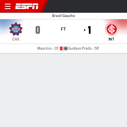
Caxias do Sul v Internaciona
Brazil Gaucho
0
1
FT
CAX
INT
Maurício - 19'
Gustavo Prado - 58'
Gamecast
MATCH TIMELINE
CAX