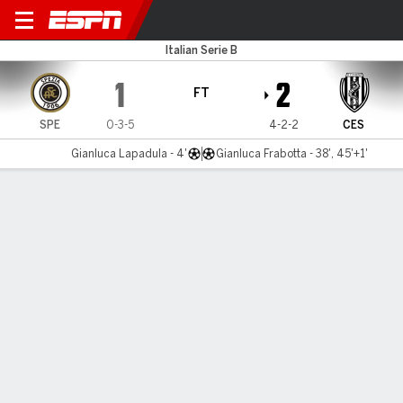
Spezia v Cesena
Italian Serie B
1
2
FT
SPE
0-3-5
4-2-2
CES
Gianluca Lapadula - 4'
Gianluca Frabotta - 38', 45'+1'
Gamecast
Commentary
MATCH TIMELINE
SPE