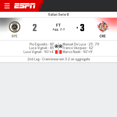
Spezia v Cremonese
Italian Serie B
2
3
FT
Agg. 2-3
SPE
CRE
Pio Esposito - 83'
Manuel De Luca - 25', 79'
Luca Vignali - 85'
Franco Vázquez - 62'
Luca Vignali - 90'+4'
Marco Nasti - 90'+9'
2nd Leg - Cremonese win 3-2 on aggregate
Gamecast
Commentary
MATCH TIMELINE
SPE