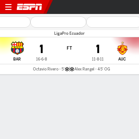
Barcelona v Aucas
LigaPro Ecuador
1
1
FT
BAR
16-6-8
11-8-11
AUC
Octavio Rivero - 5'
Alex Rangel - 45' OG
Gamecast
MATCH TIMELINE
BAR