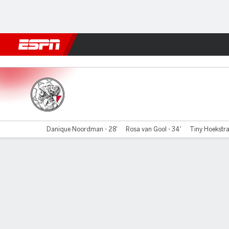
Football
NFL
NBA
F1
Rugby
MMA
Cricket
More Spor
Ajax v Heerenveen
Danique Noordman - 28'
Rosa van Gool - 34'
Tiny Hoekstra
Gamecast
Commentary