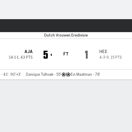
ts
Dutch Vrouwen Eredivisie
5
1
AJA
HEE
FT
14-1-1
,
43 PTS
4-3-9
,
15 PTS
 - 41', 90'+3'
Danique Tolhoek - 55'
Evi Maatman - 78'