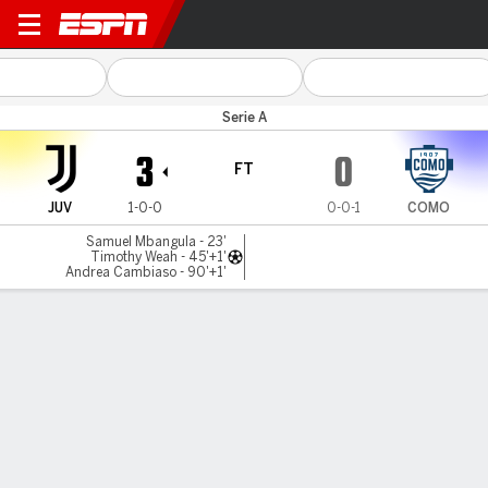
Juventus v Como
Serie A
3
0
FT
JUV
1-0-0
0-0-1
COMO
Samuel Mbangula - 23'
Timothy Weah - 45'+1'
Andrea Cambiaso - 90'+1'
Gamecast
Recap
Commentary
Get