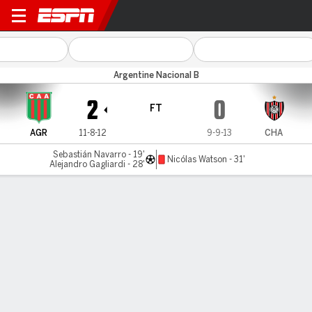
Agropecuario v Chacarita
Argentine Nacional B
2
0
FT
AGR
11-8-12
9-9-13
CHA
Sebastián Navarro - 19'
Nicólas Watson - 31'
Alejandro Gagliardi - 28'
Gamecast
MATCH TIMELINE
AGR