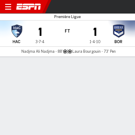
Le Havre AC v Bordeaux
Première Ligue
1
1
FT
HAC
3-7-4
1-4-10
BOR
Nadjma Ali Nadjma - 88'
Laura Bourgouin - 73' Pen
Gamecast
Commentary
MATCH TIMELINE
HAC