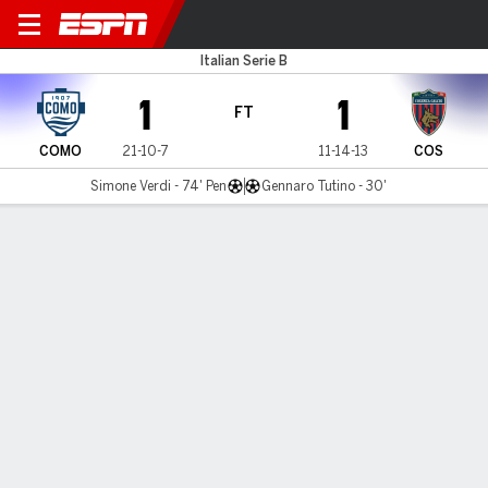
Como v Cosenza
Italian Serie B
1
1
FT
COMO
21-10-7
11-14-13
COS
Simone Verdi - 74' Pen
Gennaro Tutino - 30'
Gamecast
MATCH TIMELINE
COMO