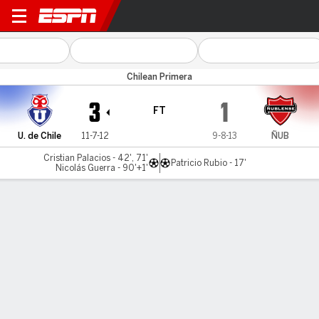
U de Chile v Ñublense
Chilean Primera
3
1
FT
U. de Chile
11-7-12
9-8-13
ÑUB
Cristian Palacios - 42', 71'
Patricio Rubio - 17'
Nicolás Guerra - 90'+1'
Gamecast
Commentary
MATCH TIMELINE
U. de Chile