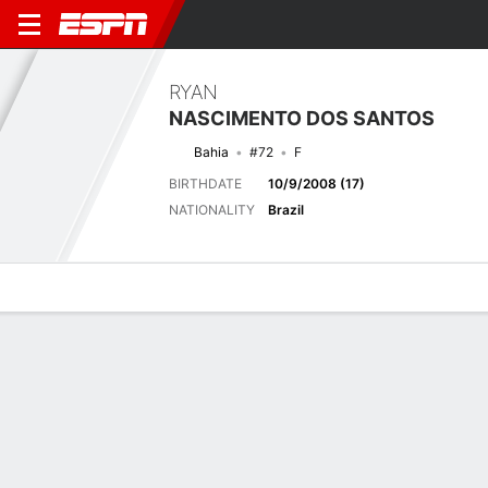
RYAN
NASCIMENTO DOS SANTOS
Bahia
#72
F
BIRTHDATE
10/9/2008 (17)
NATIONALITY
Brazil
Overview
Bio
News
Matches
Stats
Next Match
2026 Brasileiro Serie A