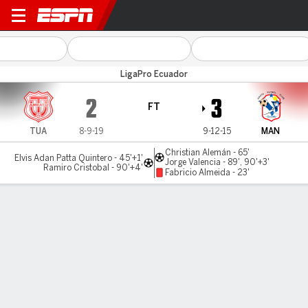
Tecnico U. v Manta F.C.
LigaPro Ecuador
2
3
FT
TUA
8-9-19
9-12-15
MAN
Christian Alemán - 65'
Elvis Adan Patta Quintero - 45'+1'
Jorge Valencia - 89', 90'+3'
Ramiro Cristobal - 90'+4'
Fabricio Almeida - 23'
Gamecast
MATCH TIMELINE