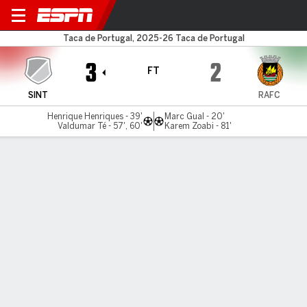
Sintrense v Rio Ave
Taca de Portugal, 2025-26 Taca de Portugal
3
2
FT
SINT
RAFC
Henrique Henriques - 39'
Marc Gual - 20'
Valdumar Té - 57', 60'
Karem Zoabi - 81'
Gamecast
MATCH TIMELINE
SINT