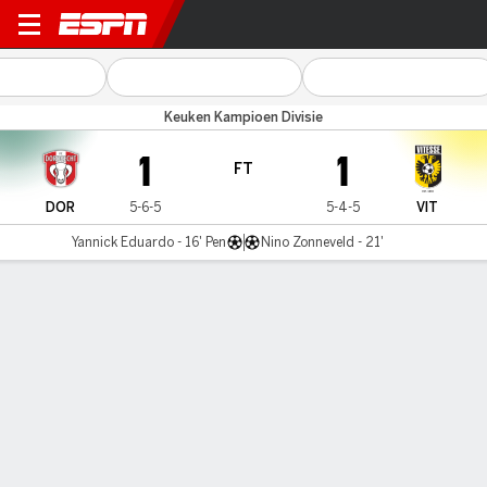
Dordrecht v Vitesse
Keuken Kampioen Divisie
1
1
FT
DOR
5-6-5
5-4-5
VIT
Yannick Eduardo - 16' Pen
Nino Zonneveld - 21'
Gamecast
Commentary
MATCH TIMELINE
DOR