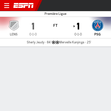
Lens v PSG
Première Ligue
1
1
FT
LENS
0-1-0
0-1-0
PSG
Sherly Jeudy - 84'
Merveille Kanjinga - 25'
Gamecast
Commentary
MATCH TIMELINE
LENS