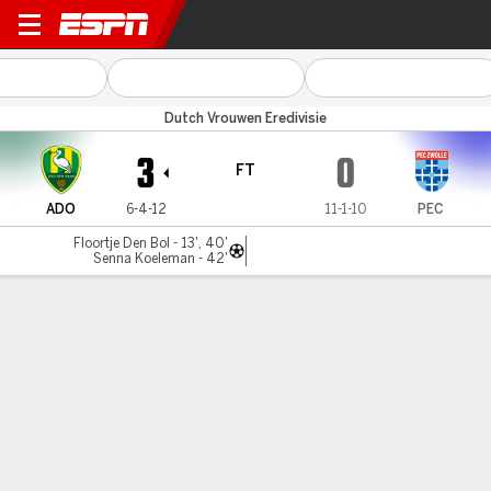
ADO Den Haag v PEC Zwolle
Dutch Vrouwen Eredivisie
3
0
FT
ADO
6-4-12
11-1-10
PEC
Floortje Den Bol - 13', 40'
Senna Koeleman - 42'
Gamecast
Commentary
MATCH TIMELINE
ADO