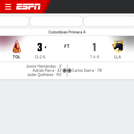
Tolima v Llaneros FC
Colombian Primera A
3
1
FT
TOL
11-2-6
7-4-8
LLA
Junior Hernández - 2'
Adrián Parra - 33'
Carlos Sierra - 78'
Jader Quiñónes - 90'
Gamecast
Commentary
MATCH TIMELINE