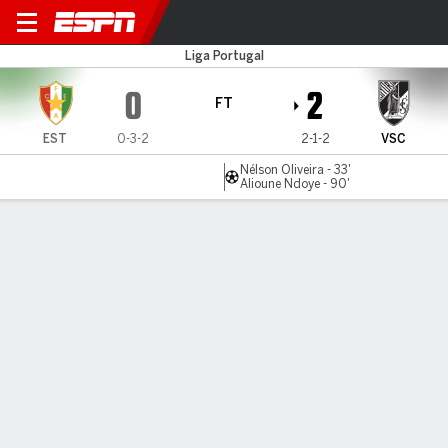
Estrela v Vitória
Liga Portugal
0
2
FT
EST
0-3-2
2-1-2
VSC
Nélson Oliveira - 33'
Alioune Ndoye - 90'
Gamecast
Commentary
MATCH TIMELINE
EST