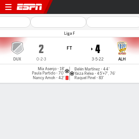
Dux Logroño v Alhama
Liga F
2
4
FT
DUX
0-2-3
3-5-22
ALH
Mía Asenjo - 18'
Belén Martínez - 44'
Paula Partido - 70'
Yaiza Relea - 45'+7', 76'
Nancy Amoh - 42'
Raquel Pinel - 83'
Gamecast
Commentary
MATCH TIMELINE