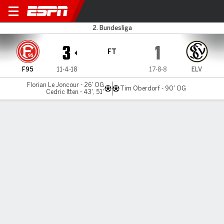
Düsseldorf v Elversberg
2. Bundesliga
3
1
FT
F95
11-4-18
17-8-8
ELV
Florian Le Joncour - 26' OG
Tim Oberdorf - 90' OG
Cedric Itten - 43', 51'
Gamecast
Commentary
MATCH TIMELINE
F95