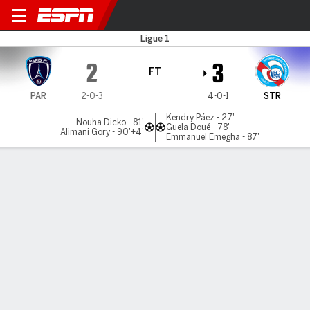
Paris FC v Strasbourg
Ligue 1
2
3
FT
PAR
2-0-3
4-0-1
STR
Kendry Páez - 27'
Nouha Dicko - 81'
Guela Doué - 78'
Alimani Gory - 90'+4'
Emmanuel Emegha - 87'
Gamecast
Commentary
MATCH TIMELINE
PAR