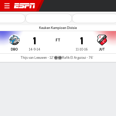
FC Den Bosch v Jong Utrech
Keuken Kampioen Divisie
1
1
FT
DBO
14-9-14
11-10-16
JUT
Thijs van Leeuwen - 12'
Rafik El Arguioui - 76'
Gamecast
Commentary
MATCH TIMELINE
DBO