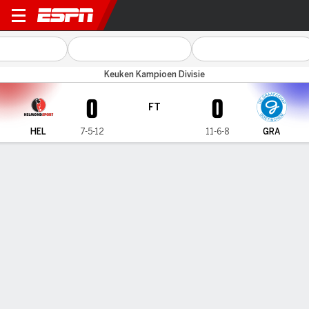
Helmond Spor v De Graafsc
Keuken Kampioen Divisie
0
0
FT
HEL
7-5-12
11-6-8
GRA
Gamecast
Commentary
MATCH TIMELINE
HEL