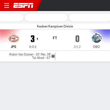
Jong PSV v FC Den Bosch
Keuken Kampioen Divisie
3
0
FT
JPS
6-0-1
3-1-2
DBO
Robin Van Duiven - 33' Pen, 38'
Tai Abed - 67'
Gamecast
Commentary
MATCH TIMELINE
JPS