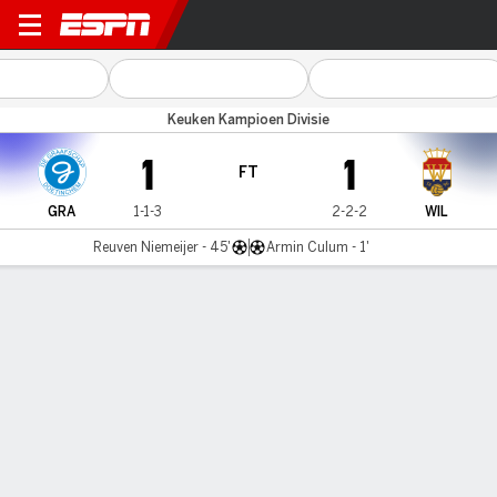
De Graafschap v Willem II
Keuken Kampioen Divisie
1
1
FT
GRA
1-1-3
2-2-2
WIL
Reuven Niemeijer - 45'
Armin Culum - 1'
Gamecast
Commentary
MATCH TIMELINE
GRA