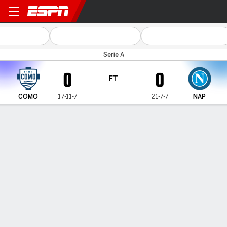
Como v Napoli
Serie A
0
0
FT
COMO
17-11-7
21-7-7
NAP
Gamecast
Commentary
MATCH TIMELINE
COMO