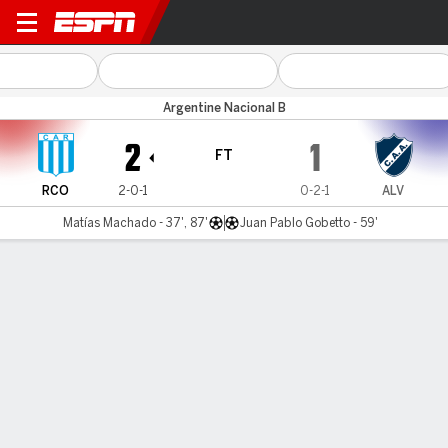
Racing (Córdoba) v Alvarad
Argentine Nacional B
2
1
FT
RCO
2-0-1
0-2-1
ALV
Matías Machado - 37', 87'
Juan Pablo Gobetto - 59'
Gamecast
MATCH TIMELINE
RCO