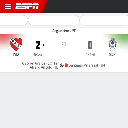
Independiente v Gimnasia L
Argentine LPF
2
0
FT
IND
8-5-3
4-4-8
GLP
Gabriel Ávalos - 10' Pen
Santiago Villarreal - 84'
Álvaro Angulo - 81'
Gamecast
Commentary
MATCH TIMELINE
IND