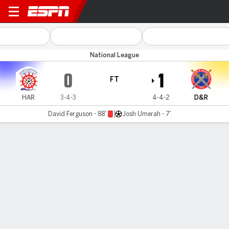
Hartlepool v Dag & Red
National League
0
1
FT
HAR
3-4-3
4-4-2
D&R
David Ferguson - 88'
Josh Umerah - 7'
Gamecast
MATCH TIMELINE
HAR