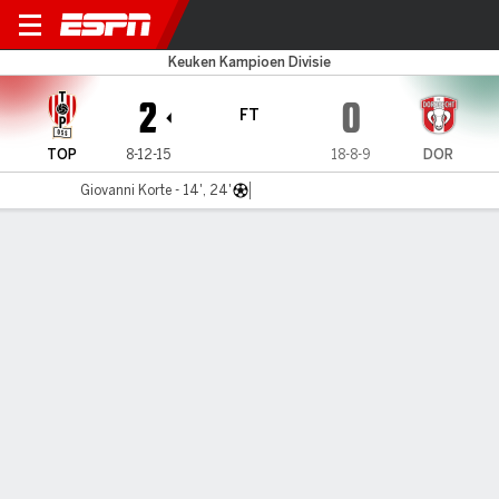
TOP Oss v Dordrecht
Keuken Kampioen Divisie
2
0
FT
TOP
8-12-15
18-8-9
DOR
Giovanni Korte - 14', 24'
Gamecast
Commentary
MATCH TIMELINE
TOP