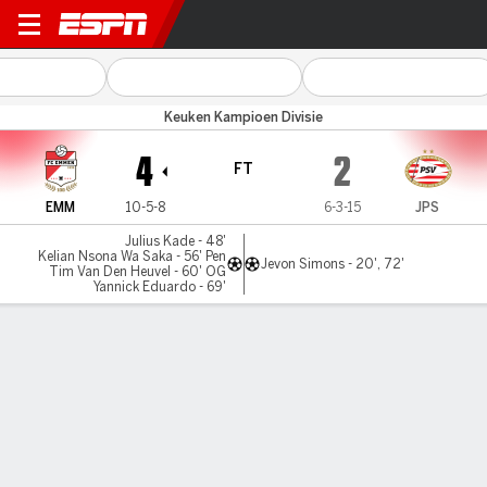
Emmen v Jong PSV
Keuken Kampioen Divisie
4
2
FT
EMM
10-5-8
6-3-15
JPS
Julius Kade - 48'
Kelian Nsona Wa Saka - 56' Pen
Jevon Simons - 20', 72'
Tim Van Den Heuvel - 60' OG
Yannick Eduardo - 69'
Gamecast
Commentary
MATCH TIMELINE