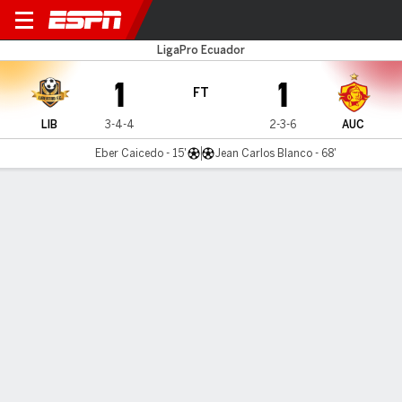
Libertad v Aucas
LigaPro Ecuador
1
1
FT
LIB
3-4-4
2-3-6
AUC
Eber Caicedo - 15'
Jean Carlos Blanco - 68'
Gamecast
MATCH TIMELINE
LIB