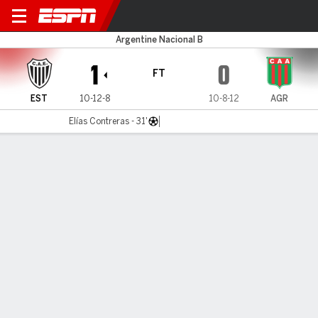
Estudiantes v Agropecuario
Argentine Nacional B
1
0
FT
EST
10-12-8
10-8-12
AGR
Elías Contreras - 31'
Gamecast
MATCH TIMELINE
EST