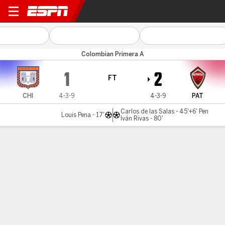
Chicó FC v Patriotas
Colombian Primera A
1
2
FT
CHI
4-3-9
4-3-9
PAT
Carlos de las Salas - 45'+6' Pen
Louis Pena - 17'
Iván Rivas - 80'
Gamecast
Commentary
MATCH TIMELINE
CHI