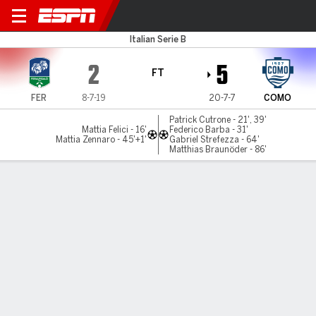
FeralpiSalo v Como
Italian Serie B
2
5
FT
FER
8-7-19
20-7-7
COMO
Patrick Cutrone - 21', 39'
Mattia Felici - 16'
Federico Barba - 31'
Mattia Zennaro - 45'+1'
Gabriel Strefezza - 64'
Matthias Braunöder - 86'
Gamecast
MATCH TIMELINE
FER