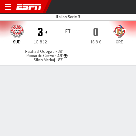
Sudtirol v Cremonese
Italian Serie B
3
0
FT
SUD
10-8-12
16-8-6
CRE
Raphael Odogwu - 39'
Riccardo Ciervo - 49'
Silvio Merkaj - 83'
Gamecast
MATCH TIMELINE
SUD