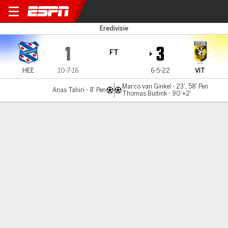
Heerenveen v Vitesse
Eredivisie
1
3
FT
HEE
10-7-16
6-5-22
VIT
Marco van Ginkel - 23', 58' Pen
Anas Tahiri - 8' Pen
Thomas Buitink - 90'+2'
Gamecast
Commentary
MATCH TIMELINE
HEE