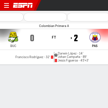
Bucaramanga v Pasto
Colombian Primera A
0
2
FT
BUC
PAS
Darwin López - 14'
Johan Campaña - 89'
Francisco Rodríguez - 32'
Jesús Figueroa - 45'+3'
Gamecast
Commentary
MATCH TIMELINE