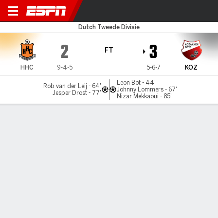
Hardenberg v Kozakken Boy
Dutch Tweede Divisie
2
3
FT
HHC
9-4-5
5-6-7
KOZ
Leon Bot - 44'
Rob van der Leij - 64'
Johnny Lommers - 67'
Jesper Drost - 77'
Nizar Mekkaoui - 85'
Gamecast
Commentary
MATCH TIMELINE
HHC