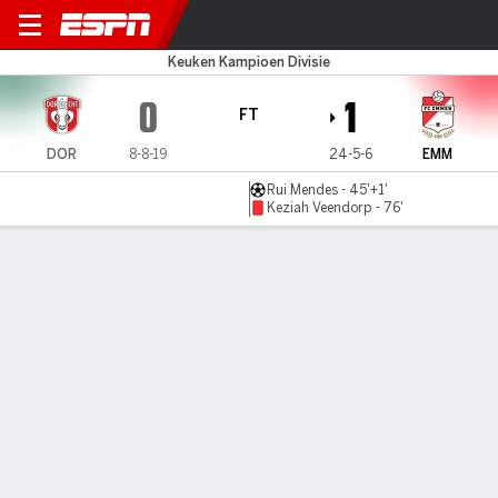
Dordrecht v Emmen
Keuken Kampioen Divisie
0
1
FT
DOR
8-8-19
24-5-6
EMM
Rui Mendes - 45'+1'
Keziah Veendorp - 76'
Gamecast
Commentary
MATCH TIMELINE
DOR