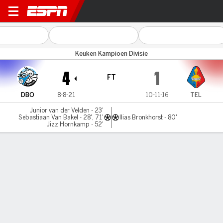
FC Den Bosch v Telstar
Keuken Kampioen Divisie
4
1
FT
DBO
8-8-21
10-11-16
TEL
Junior van der Velden - 23'
Sebastiaan Van Bakel - 28', 71'
Ilias Bronkhorst - 80'
Jizz Hornkamp - 52'
Gamecast
Commentary
MATCH TIMELINE