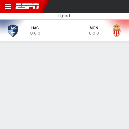
Le Havre AC v Monaco
Ligue 1
HAC
MON
0-0-0
0-0-0
Gamecast
HEAD-TO-HEAD
Last 5 Matchups
HAC
MON
2025-26 Ligue 1
0
0
FT
@ HAC