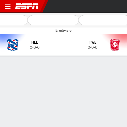
Heerenveen v FC Twente
Eredivisie
HEE
TWE
0-0-0
0-0-0
Gamecast
HEAD-TO-HEAD
Last 5 Matchups
HEE
TWE