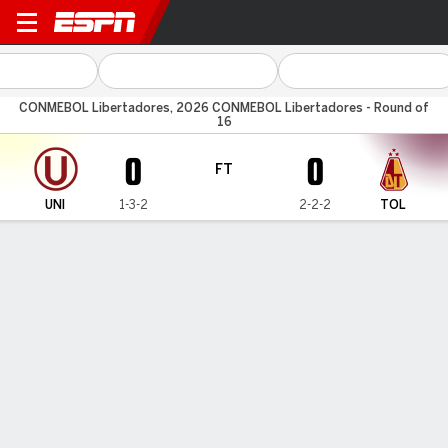
Universitario v Tolima
CONMEBOL Libertadores, 2026 CONMEBOL Libertadores - Round of
16
0
0
FT
UNI
1-3-2
2-2-2
TOL
Gamecast
Commentary
MATCH TIMELINE
UNI