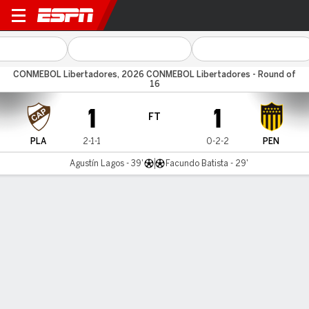
Platense v Peñarol
CONMEBOL Libertadores, 2026 CONMEBOL Libertadores - Round of
16
1
1
FT
PLA
2-1-1
0-2-2
PEN
Agustín Lagos - 39'
Facundo Batista - 29'
Gamecast
Commentary
MATCH TIMELINE
PLA